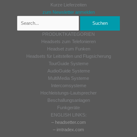
Kurze Lieferzeiten
zum Newsletter anmelden
PRODUKTKATEGORIEN
Headsets zum Telefonieren
Headset zum Funken
Headsets für Leitstellen und Flugsicherung
TourGuide Systeme
AudioGuide Systeme
MultiMedia Systeme
Intercomsysteme
Hochleistungs-Lautsprecher
Beschallungsanlagen
Funkgeräte
ENGLISH LINKS:
– headsetter.com
– imtradex.com