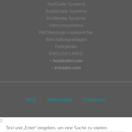
TourGuide Systeme
AudioGuide Systeme
MultiMedia Systeme
Intercomsysteme
Hochleistungs-Lautsprecher
Beschallungsanlagen
Funkgeräte
ENGLISH LINKS:
– headsetter.com
– imtradex.com
AGB
Datenschutz
Impressum
Text und „Enter“ eingeben, um eine Suche zu starten.