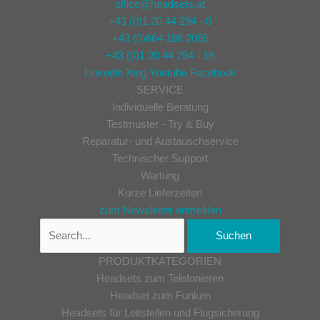
office@headsets.at
+43 (0)1 20 44 294 - 0
+43 (0)664 186 2056
+43 (0)1 20 44 294 - 18
Linkedin
Xing
Youtube
Facebook
SERVICE
Individuelle Beratung
Testmuster - Try & Buy
Reparatur- und Austauschservice
Technischer Support
Wartung
Kurze Lieferzeiten
zum Newsletter anmelden
PRODUKTKATEGORIEN
Headsets zum Telefonieren
Headset zum Funken
Headsets für Leitstellen und Flugsicherung