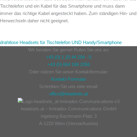
Tischtelefon und ein Kabel für das Smartphone und muss dann
immer das richtige Kabel angesteckt haben. Zum ständigen Hin- und
Herwechseln daher nicht geeignet.
drahtlose Headsets für Tischtelefon UND Handy/Smartphone
Wir beraten Sie gerne! Rufen Sie uns an:
+43 (0) 1 20 44 294 - 0
+43 (0) 664 186 2056
Oder nützen Sie unser Kontaktformular:
Kontakt-Formular
Schreiben Sie uns eine email:
office@headsets.at
headsets.at – Imtradex Communications GmbH
Ingeborg-Bachmann-Platz 3
A-1220 Wien (Vienna/Austria)