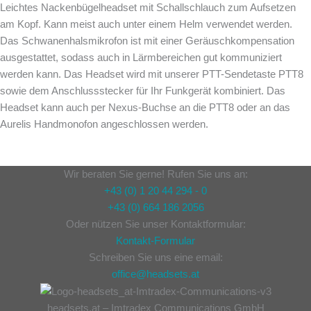
Leichtes Nackenbügelheadset mit Schallschlauch zum Aufsetzen
am Kopf. Kann meist auch unter einem Helm verwendet werden.
Das Schwanenhalsmikrofon ist mit einer Geräuschkompensation
ausgestattet, sodass auch in Lärmbereichen gut kommuniziert
werden kann. Das Headset wird mit unserer PTT-Sendetaste PTT8
sowie dem Anschlussstecker für Ihr Funkgerät kombiniert. Das
Headset kann auch per Nexus-Buchse an die PTT8 oder an das
Aurelis Handmonofon angeschlossen werden.
Wir beraten Sie gerne! Rufen Sie uns an:
+43 (0) 1 20 44 294 - 0
+43 (0) 664 186 2056
Oder nützen Sie unser Kontaktformular:
Kontakt-Formular
Schreiben Sie uns eine email:
office@headsets.at
headsets.at – Imtradex Communications GmbH