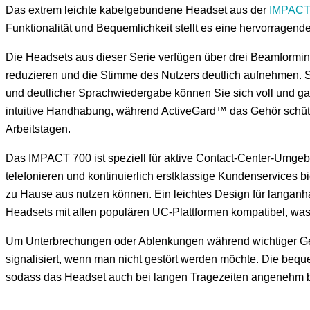
Das extrem leichte kabelgebundene Headset aus der
IMPACT 
Funktionalität und Bequemlichkeit stellt es eine hervorragen
Die Headsets aus dieser Serie verfügen über drei Beamformin
reduzieren und die Stimme des Nutzers deutlich aufnehmen. 
und deutlicher Sprachwiedergabe können Sie sich voll und ga
intuitive Handhabung, während ActiveGard™ das Gehör schützt 
Arbeitstagen.
Das IMPACT 700 ist speziell für aktive Contact-Center-Umgebu
telefonieren und kontinuierlich erstklassige Kundenservices b
zu Hause aus nutzen können. Ein leichtes Design für langanh
Headsets mit allen populären UC-Plattformen kompatibel, wa
Um Unterbrechungen oder Ablenkungen während wichtiger Gespr
signalisiert, wenn man nicht gestört werden möchte. Die beq
sodass das Headset auch bei langen Tragezeiten angenehm b