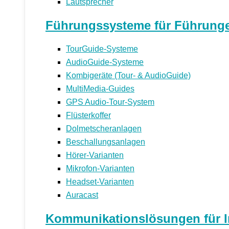
Lautsprecher
Führungssysteme für Führunge
TourGuide-Systeme
AudioGuide-Systeme
Kombigeräte (Tour- & AudioGuide)
MultiMedia-Guides
GPS Audio-Tour-System
Flüsterkoffer
Dolmetscheranlagen
Beschallungsanlagen
Hörer-Varianten
Mikrofon-Varianten
Headset-Varianten
Auracast
Kommunikationslösungen für Ind