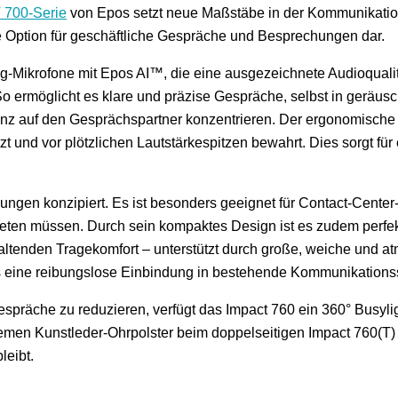
700-Serie
von Epos setzt neue Maßstäbe in der Kommunikatio
de Option für geschäftliche Gespräche und Besprechungen dar.
g-Mikrofone mit Epos AI™, die eine ausgezeichnete Audioqualit
So ermöglicht es klare und präzise Gespräche, selbst in gerä
nz auf den Gesprächspartner konzentrieren. Der ergonomische I
und vor plötzlichen Lautstärkespitzen bewahrt. Dies sorgt für
ngen konzipiert. Es ist besonders geeignet für Contact-Center
ieten müssen. Durch sein kompaktes Design ist es zudem perfekt 
altenden Tragekomfort – unterstützt durch große, weiche und a
s eine reibungslose Einbindung in bestehende Kommunikations
äche zu reduzieren, verfügt das Impact 760 ein 360° Busyligh
uemen Kunstleder-Ohrpolster beim doppelseitigen Impact 760(T
leibt.