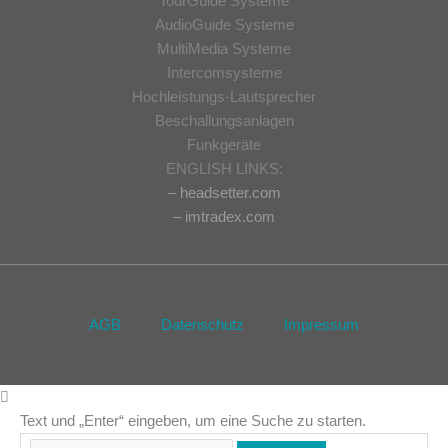
TourGuide Systeme
AudioGuide Systeme
MultiMedia Systeme
Intercomsysteme
Hochleistungs-Lautsprecher
Beschallungsanlagen
Funkgeräte
ENGLISH LINKS:
– headsetter.com
– imtradex.com
AGB
Datenschutz
Impressum
Text und „Enter“ eingeben, um eine Suche zu starten.