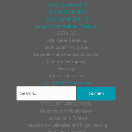
+43 (0)1 20 44 294 - 0
+43 (0)664 186 2056
+43 (0)1 20 44 294 - 18
Linkedin
Xing
Youtube
Facebook
SERVICE
Individuelle Beratung
Testmuster - Try & Buy
Reparatur- und Austauschservice
Technischer Support
Wartung
Kurze Lieferzeiten
zum Newsletter anmelden
PRODUKTKATEGORIEN
Headsets zum Telefonieren
Headset zum Funken
Headsets für Leitstellen und Flugsicherung