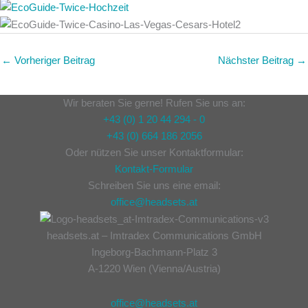
←
Vorheriger Beitrag
Nächster Beitrag
→
Wir beraten Sie gerne! Rufen Sie uns an:
+43 (0) 1 20 44 294 - 0
+43 (0) 664 186 2056
Oder nützen Sie unser Kontaktformular:
Kontakt-Formular
Schreiben Sie uns eine email:
office@headsets.at
headsets.at – Imtradex Communications GmbH
Ingeborg-Bachmann-Platz 3
A-1220 Wien (Vienna/Austria)
office@headsets.at