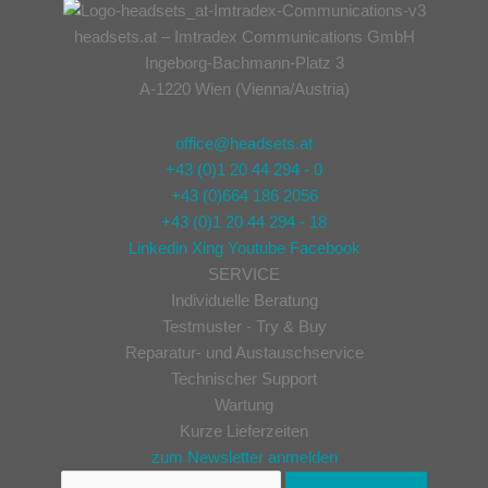
headsets.at – Imtradex Communications GmbH
Ingeborg-Bachmann-Platz 3
A-1220 Wien (Vienna/Austria)
office@headsets.at
+43 (0)1 20 44 294 - 0
+43 (0)664 186 2056
+43 (0)1 20 44 294 - 18
Linkedin
Xing
Youtube
Facebook
SERVICE
Individuelle Beratung
Testmuster - Try & Buy
Reparatur- und Austauschservice
Technischer Support
Wartung
Kurze Lieferzeiten
zum Newsletter anmelden