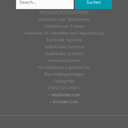
PRODUKTKATEGORIEN
Headsets zum Telefonieren
Headset zum Funken
Headsets für Leitstellen und Flugsicherung
TourGuide Systeme
AudioGuide Systeme
MultiMedia Systeme
Intercomsysteme
Hochleistungs-Lautsprecher
Beschallungsanlagen
Funkgeräte
ENGLISH LINKS:
– headsetter.com
– imtradex.com