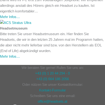
allerdings anstatt des Hörers gleich ein Headset zu kaufen. Ist
eigentlich komfortabler…
Mehr Infos…
Headsetmuseum
Bitte treten Sie unser Headsetmuseum ein. Hier finden Sie
Headsets, die wir in den letzten 25 Jahren mal im Programm hatten,
die aber nicht mehr lieferbar sind bzw. von den Herstellern als EOL
(End of Life) abgekündigt wurden.
Mehr Infos…
Wir beraten Sie gerne! Rufen Sie uns an:
+43 (0) 1 20 44 294 - 0
+43 (0) 664 186 2056
Oder nützen Sie unser Kontaktformular:
Kontakt-Formular
Schreiben Sie uns eine email:
office@headsets.at