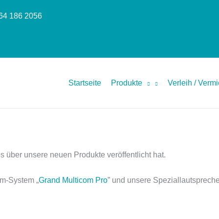
664 186 2056
Startseite
Produkte
Verleih / Verm
 über unsere neuen Produkte veröffentlicht hat.
om-System „
Grand Multicom Pro
” und unsere Speziallautsprech