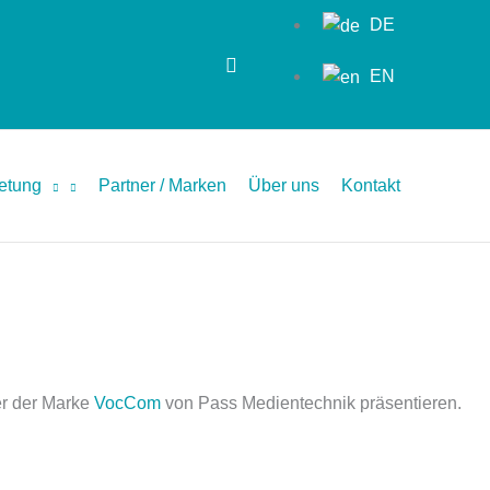
DE
EN
ietung
Partner / Marken
Über uns
Kontakt
er der Marke
VocCom
von Pass Medientechnik präsentieren.