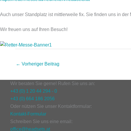
Auch unser Standplatz ist mittlerweile fix. Sie finden uns in
Wir freuen uns auf Ihren Besuch!
←
Vorheriger Beitrag
Wir beraten Sie gerne! Rufen Sie uns an:
+43 (0) 1 20 44 294 - 0
+43 (0) 664 186 2056
Oder nützen Sie unser Kontaktformular:
Kontakt-Formular
Schreiben Sie uns eine email:
office@headsets.at