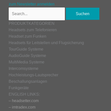
zum Newsletter anmelden
PRODUKTKATEGORIEN
Headsets zum Telefonieren
Headset zum Funken
Headsets für Leitstellen und Flugsicherung
TourGuide Systeme
AudioGuide Systeme
MultiMedia Systeme
Intercomsysteme
Hochleistungs-Lautsprecher
Beschallungsanlagen
Funkgeräte
ENGLISH LINKS:
– headsetter.com
– imtradex.com