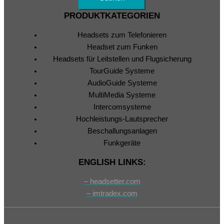
PRODUKTKATEGORIEN
Headsets zum Telefonieren
Headset zum Funken
Headsets für Leitstellen und Flugsicherung
TourGuide Systeme
AudioGuide Systeme
MultiMedia Systeme
Intercomsysteme
Hochleistungs-Lautsprecher
Beschallungsanlagen
Funkgeräte
ENGLISH LINKS:
– headsetter.com
– imtradex.com