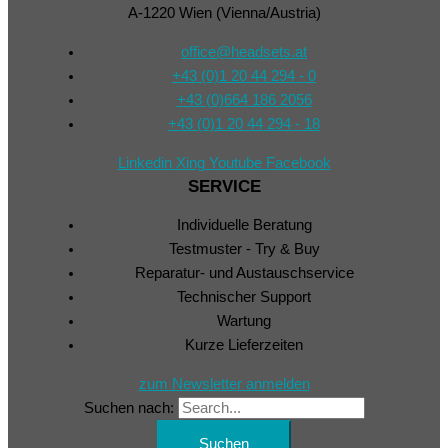
A-1220 Wien (Vienna/Austria)
office@headsets.at
+43 (0)1 20 44 294 - 0
+43 (0)664 186 2056
+43 (0)1 20 44 294 - 18
Linkedin
Xing
Youtube
Facebook
SERVICE
Individuelle Beratung
Testmuster - Try & Buy
Reparatur- und Austauschservice
Technischer Support
Wartung
Kurze Lieferzeiten
zum Newsletter anmelden
Suchen nach: