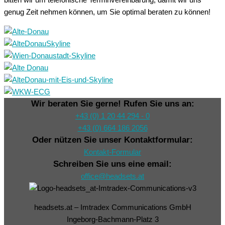
bitten wir um telefonische Terminvereinbarung, damit wir uns
genug Zeit nehmen können, um Sie optimal beraten zu können!
Wir beraten Sie gerne! Rufen Sie uns an:
+43 (0) 1 20 44 294 - 0
+43 (0) 664 186 2056
Oder nützen Sie unser Kontaktformular:
Kontakt-Formular
Schreiben Sie uns eine email:
office@headsets.at
headsets.at – Imtradex Communications GmbH
Ingeborg-Bachmann-Platz 3