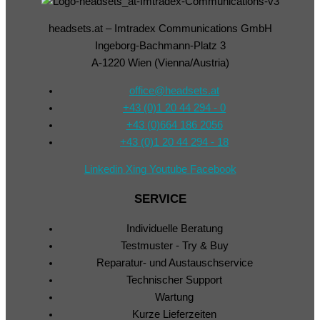
headsets.at – Imtradex Communications GmbH
Ingeborg-Bachmann-Platz 3
A-1220 Wien (Vienna/Austria)
office@headsets.at
+43 (0)1 20 44 294 - 0
+43 (0)664 186 2056
+43 (0)1 20 44 294 - 18
Linkedin
Xing
Youtube
Facebook
SERVICE
Individuelle Beratung
Testmuster - Try & Buy
Reparatur- und Austauschservice
Technischer Support
Wartung
Kurze Lieferzeiten