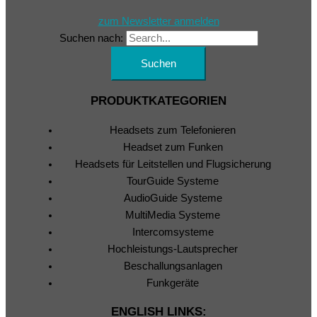
zum Newsletter anmelden
Suchen nach:
PRODUKTKATEGORIEN
Headsets zum Telefonieren
Headset zum Funken
Headsets für Leitstellen und Flugsicherung
TourGuide Systeme
AudioGuide Systeme
MultiMedia Systeme
Intercomsysteme
Hochleistungs-Lautsprecher
Beschallungsanlagen
Funkgeräte
ENGLISH LINKS: