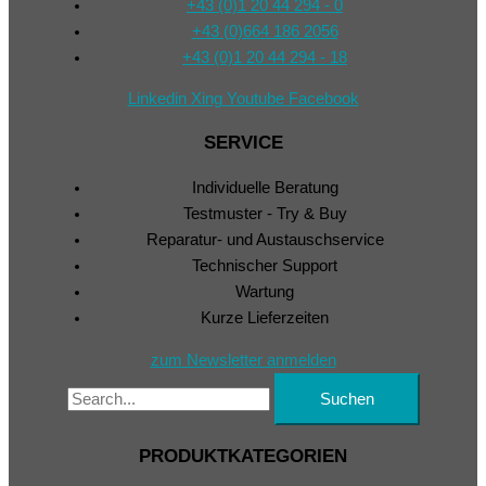
+43 (0)1 20 44 294 - 0
+43 (0)664 186 2056
+43 (0)1 20 44 294 - 18
Linkedin
Xing
Youtube
Facebook
SERVICE
Individuelle Beratung
Testmuster - Try & Buy
Reparatur- und Austauschservice
Technischer Support
Wartung
Kurze Lieferzeiten
zum Newsletter anmelden
PRODUKTKATEGORIEN