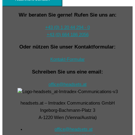
Wir beraten Sie gerne! Rufen Sie uns an:
+43 (0) 1 20 44 294 - 0
+43 (0) 664 186 2056
Oder nützen Sie unser Kontaktformular:
Kontakt-Formular
Schreiben Sie uns eine email:
office@headsets.at
headsets.at – Imtradex Communications GmbH
Ingeborg-Bachmann-Platz 3
A-1220 Wien (Vienna/Austria)
office@headsets.at