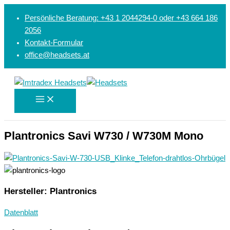
Zum
Search...
Suchen
Persönliche Beratung: +43 1 2044294-0 oder +43 664 186
Inhalt
nach:
2056
springen
Kontakt-Formular
office@headsets.at
Plantronics Savi W730 / W730M Mono
Hersteller: Plantronics
Datenblatt