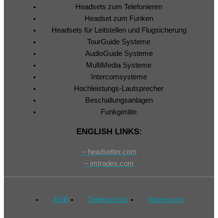
Headsets zum Telefonieren
Headset zum Funken
Headsets für Leitstellen und Flugsicherung
TourGuide Systeme
AudioGuide Systeme
MultiMedia Systeme
Intercomsysteme
Hochleistungs-Lautsprecher
Beschallungsanlagen
Funkgeräte
ENGLISH LINKS:
– headsetter.com
– imtradex.com
AGB
Datenschutz
Impressum