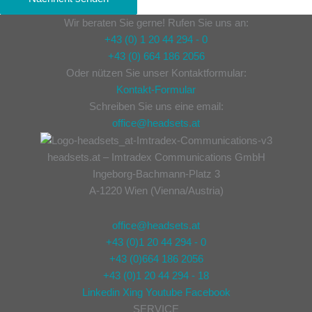
Wir beraten Sie gerne! Rufen Sie uns an:
+43 (0) 1 20 44 294 - 0
+43 (0) 664 186 2056
Oder nützen Sie unser Kontaktformular:
Kontakt-Formular
Schreiben Sie uns eine email:
office@headsets.at
headsets.at – Imtradex Communications GmbH
Ingeborg-Bachmann-Platz 3
A-1220 Wien (Vienna/Austria)
office@headsets.at
+43 (0)1 20 44 294 - 0
+43 (0)664 186 2056
+43 (0)1 20 44 294 - 18
Linkedin
Xing
Youtube
Facebook
SERVICE