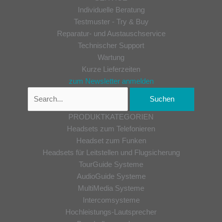
Individuelle Beratung
Testmuster - Try & Buy
Reparatur- und Austauschservice
Technischer Support
Wartung
Kurze Lieferzeiten
zum Newsletter anmelden
PRODUKTKATEGORIEN
Headsets zum Telefonieren
Headset zum Funken
Headsets für Leitstellen und Flugsicherung
TourGuide Systeme
AudioGuide Systeme
MultiMedia Systeme
Intercomsysteme
Hochleistungs-Lautsprecher