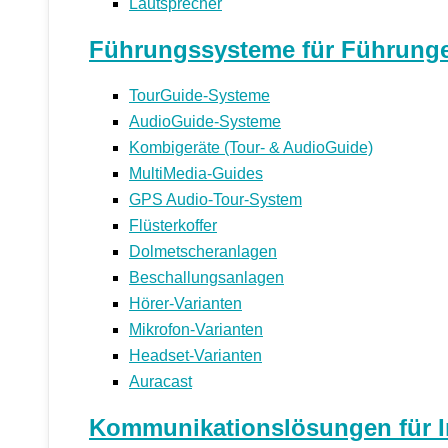
Lautsprecher
Führungssysteme für Führunge
TourGuide-Systeme
AudioGuide-Systeme
Kombigeräte (Tour- & AudioGuide)
MultiMedia-Guides
GPS Audio-Tour-System
Flüsterkoffer
Dolmetscheranlagen
Beschallungsanlagen
Hörer-Varianten
Mikrofon-Varianten
Headset-Varianten
Auracast
Kommunikationslösungen für Ind