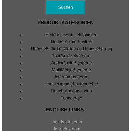
PRODUKTKATEGORIEN
Headsets zum Telefonieren
Headset zum Funken
Headsets für Leitstellen und Flugsicherung
TourGuide Systeme
AudioGuide Systeme
MultiMedia Systeme
Intercomsysteme
Hochleistungs-Lautsprecher
Beschallungsanlagen
Funkgeräte
ENGLISH LINKS:
– headsetter.com
– imtradex.com