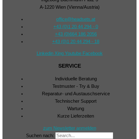
A-1220 Wien (Vienna/Austria)
office@headsets.at
+43 (0)1 20 44 294 - 0
+43 (0)664 186 2056
+43 (0)1 20 44 294 - 18
Linkedin
Xing
Youtube
Facebook
SERVICE
Individuelle Beratung
Testmuster - Try & Buy
Reparatur- und Austauschservice
Technischer Support
Wartung
Kurze Lieferzeiten
zum Newsletter anmelden
Suchen nach: