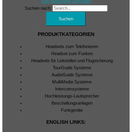
zum Newsletter anmelden
Suchen nach:
PRODUKTKATEGORIEN
Headsets zum Telefonieren
Headset zum Funken
Headsets für Leitstellen und Flugsicherung
TourGuide Systeme
AudioGuide Systeme
MultiMedia Systeme
Intercomsysteme
Hochleistungs-Lautsprecher
Beschallungsanlagen
Funkgeräte
ENGLISH LINKS: