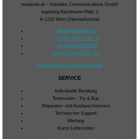
headsets.at – Imtradex Communications GmbH
Ingeborg-Bachmann-Platz 3
A-1220 Wien (Vienna/Austria)
office@headsets.at
+43 (0)1 20 44 294 - 0
+43 (0)664 186 2056
+43 (0)1 20 44 294 - 18
Linkedin
Xing
Youtube
Facebook
SERVICE
Individuelle Beratung
Testmuster - Try & Buy
Reparatur- und Austauschservice
Technischer Support
Wartung
Kurze Lieferzeiten