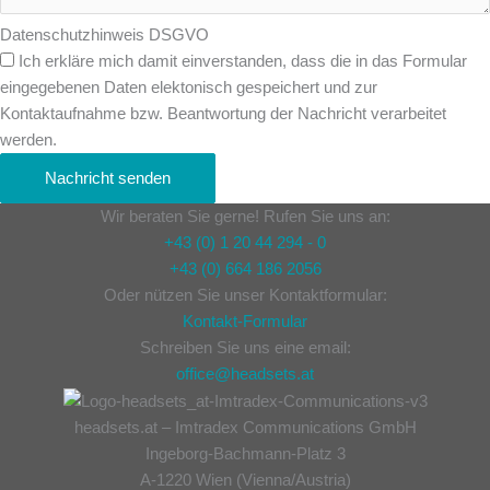
Datenschutzhinweis DSGVO
Ich erkläre mich damit einverstanden, dass die in das Formular
eingegebenen Daten elektonisch gespeichert und zur
Kontaktaufnahme bzw. Beantwortung der Nachricht verarbeitet
werden.
Nachricht senden
Wir beraten Sie gerne! Rufen Sie uns an:
+43 (0) 1 20 44 294 - 0
+43 (0) 664 186 2056
Oder nützen Sie unser Kontaktformular:
Kontakt-Formular
Schreiben Sie uns eine email:
office@headsets.at
headsets.at – Imtradex Communications GmbH
Ingeborg-Bachmann-Platz 3
A-1220 Wien (Vienna/Austria)