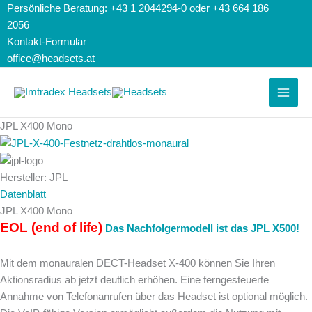
Zum
Search...
Suchen
Persönliche Beratung: +43 1 2044294-0 oder +43 664 186
Inhalt
nach:
2056
springen
Kontakt-Formular
office@headsets.at
JPL X400 Mono
Hersteller: JPL
Datenblatt
JPL X400 Mono
EOL (end of life)
Das Nachfolgermodell ist das JPL X500!
Mit dem monauralen DECT-Headset X-400 können Sie Ihren
Aktionsradius ab jetzt deutlich erhöhen. Eine ferngesteuerte
Annahme von Telefonanrufen über das Headset ist optional möglich.