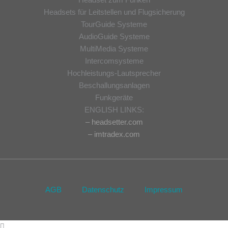
Headset zum Funken
Headsets für Leitstellen und Flugsicherung
TourGuide Systeme
AudioGuide Systeme
MultiMedia Systeme
Intercomsysteme
Hochleistungs-Lautsprecher
Beschallungsanlagen
Funkgeräte
ENGLISH LINKS:
– headsetter.com
– imtradex.com
AGB
Datenschutz
Impressum