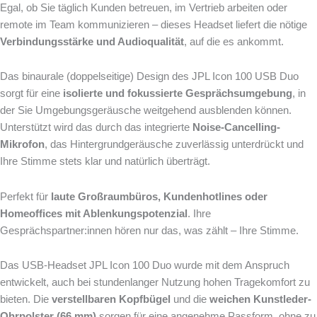
Egal, ob Sie täglich Kunden betreuen, im Vertrieb arbeiten oder
remote im Team kommunizieren – dieses Headset liefert die nötige
Verbindungsstärke und Audioqualität
, auf die es ankommt.
Das binaurale (doppelseitige) Design des JPL Icon 100 USB Duo
sorgt für eine
isolierte und fokussierte Gesprächsumgebung
, in
der Sie Umgebungsgeräusche weitgehend ausblenden können.
Unterstützt wird das durch das integrierte
Noise-Cancelling-
Mikrofon
, das Hintergrundgeräusche zuverlässig unterdrückt und
Ihre Stimme stets klar und natürlich überträgt.
Perfekt für
laute Großraumbüros, Kundenhotlines oder
Homeoffices mit Ablenkungspotenzial
. Ihre
Gesprächspartner:innen hören nur das, was zählt – Ihre Stimme.
Das USB-Headset JPL Icon 100 Duo wurde mit dem Anspruch
entwickelt, auch bei stundenlanger Nutzung hohen Tragekomfort zu
bieten. Die
verstellbaren Kopfbügel
und die
weichen Kunstleder-
Ohrpolster (66 mm)
sorgen für eine angenehme Passform, ohne zu