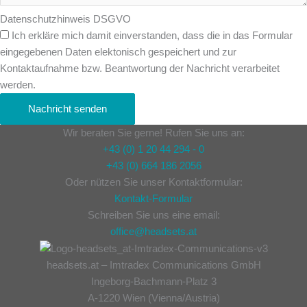
Datenschutzhinweis DSGVO
Ich erkläre mich damit einverstanden, dass die in das Formular
eingegebenen Daten elektonisch gespeichert und zur
Kontaktaufnahme bzw. Beantwortung der Nachricht verarbeitet
werden.
Nachricht senden
Wir beraten Sie gerne! Rufen Sie uns an:
+43 (0) 1 20 44 294 - 0
+43 (0) 664 186 2056
Oder nützen Sie unser Kontaktformular:
Kontakt-Formular
Schreiben Sie uns eine email:
office@headsets.at
headsets.at – Imtradex Communications GmbH
Ingeborg-Bachmann-Platz 3
A-1220 Wien (Vienna/Austria)