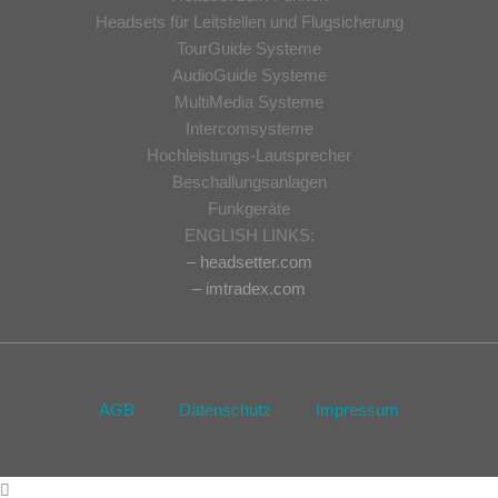
Headsets für Leitstellen und Flugsicherung
TourGuide Systeme
AudioGuide Systeme
MultiMedia Systeme
Intercomsysteme
Hochleistungs-Lautsprecher
Beschallungsanlagen
Funkgeräte
ENGLISH LINKS:
– headsetter.com
– imtradex.com
AGB
Datenschutz
Impressum