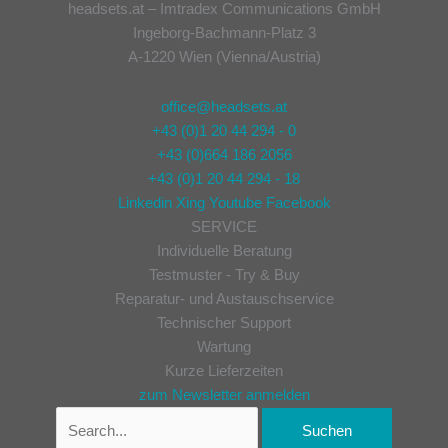
headsets.at – Imtradex Communications GmbH
Ingeborg-Bachmann-Platz 3
A-1220 Wien (Vienna/Austria)
office@headsets.at
+43 (0)1 20 44 294 - 0
+43 (0)664 186 2056
+43 (0)1 20 44 294 - 18
Linkedin
Xing
Youtube
Facebook
SERVICE
Individuelle Beratung
Testmuster - Try & Buy
Reparatur- und Austauschservice
Technischer Support
Wartung
Kurze Lieferzeiten
zum Newsletter anmelden