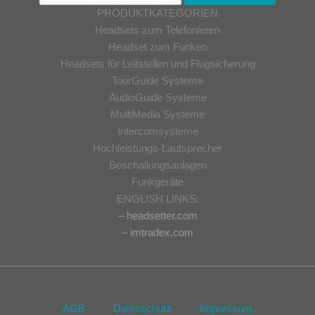
PRODUKTKATEGORIEN
Headsets zum Telefonieren
Headset zum Funken
Headsets für Leitstellen und Flugsicherung
TourGuide Systeme
AudioGuide Systeme
MultiMedia Systeme
Intercomsysteme
Hochleistungs-Lautsprecher
Beschallungsanlagen
Funkgeräte
ENGLISH LINKS:
– headsetter.com
– imtradex.com
AGB
Datenschutz
Impressum