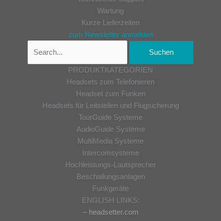
Wartung
Kurze Lieferzeiten
zum Newsletter anmelden
PRODUKTKATEGORIEN
Headsets zum Telefonieren
Headset zum Funken
Headsets für Leitstellen und Flugsicherung
TourGuide Systeme
AudioGuide Systeme
MultiMedia Systeme
Intercomsysteme
Hochleistungs-Lautsprecher
Beschallungsanlagen
Funkgeräte
ENGLISH LINKS:
– headsetter.com