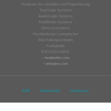
Headsets für Leitstellen und Flugsicherung
TourGuide Systeme
AudioGuide Systeme
MultiMedia Systeme
Intercomsysteme
Hochleistungs-Lautsprecher
Beschallungsanlagen
Funkgeräte
ENGLISH LINKS:
– headsetter.com
– imtradex.com
AGB
Datenschutz
Impressum