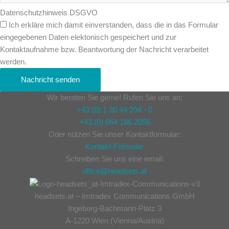
Datenschutzhinweis DSGVO
Ich erkläre mich damit einverstanden, dass die in das Formular
eingegebenen Daten elektonisch gespeichert und zur
Kontaktaufnahme bzw. Beantwortung der Nachricht verarbeitet
werden.
Nachricht senden
Wir beraten Sie gerne! Rufen Sie uns an:
+43 (0) 1 20 44 294 - 0
+43 (0) 664 186 2056
Oder nützen Sie unser Kontaktformular:
Kontakt-Formular
Schreiben Sie uns eine email:
office@headsets.at
headsets.at – Imtradex Communications GmbH
Ingeborg-Bachmann-Platz 3
A-1220 Wien (Vienna/Austria)