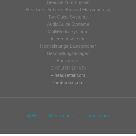
Headset zum Funken
Headsets für Leitstellen und Flugsicherung
TourGuide Systeme
AudioGuide Systeme
MultiMedia Systeme
Intercomsysteme
Hochleistungs-Lautsprecher
Beschallungsanlagen
Funkgeräte
ENGLISH LINKS:
– headsetter.com
– imtradex.com
AGB
Datenschutz
Impressum