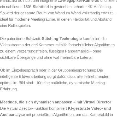
PanaCast 50 nutzt drei integrierte
13-Megapixel-Kameras
und liefert
ein nahtloses
180°-Sichtfeld
in gestochen scharfer 4K-Auflösung.
So wird der gesamte Raum von Wand zu Wand vollständig erfasst –
ideal für moderne Meetingräume, in denen Flexibilität und Abstand
eine Rolle spielen.
Die patentierte
Echtzeit-Stitching-Technologie
kombiniert die
Videostreams der drei Kameras mithilfe fortschrittlicher Algorithmen
zu einem verzerrungsfreien, flüssigen Panoramabild – ohne
sichtbare Übergänge und ohne wahrnehmbare Latenz.
Ob im Einzelgespräch oder in der Gruppenbesprechung: Die
intelligente Bildverarbeitung sorgt dafür, dass alle Teilnehmenden
optimal im Bild sind – für eine natürliche, dynamische Meeting-
Erfahrung.
Meetings, die sich dynamisch anpassen – mit Virtual Director
Die Virtual Director-Funktion kombiniert
KI-gestützte Video- und
Audioanalyse
mit proprietären Algorithmen, um das Kamerabild in