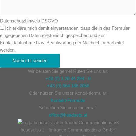
Datenschutzhinweis DSGVO
Ich erkläre mich damit einverstanden, dass die in das Formular
eingegebenen Daten elektonisch gespeichert und zur
Kontaktaufnahme bzw. Beantwortung der Nachricht verarbeitet
werden.
Nachricht senden
Wir beraten Sie gerne! Rufen Sie uns an:
+43 (0) 1 20 44 294 - 0
+43 (0) 664 186 2056
Oder nützen Sie unser Kontaktformular:
Kontakt-Formular
Schreiben Sie uns eine email:
office@headsets.at
headsets.at – Imtradex Communications GmbH