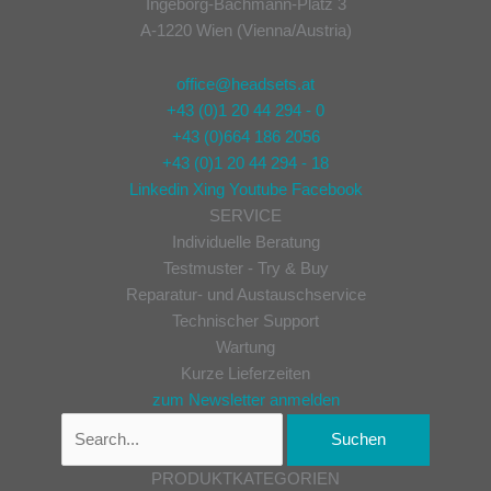
Ingeborg-Bachmann-Platz 3
A-1220 Wien (Vienna/Austria)
office@headsets.at
+43 (0)1 20 44 294 - 0
+43 (0)664 186 2056
+43 (0)1 20 44 294 - 18
Linkedin
Xing
Youtube
Facebook
SERVICE
Individuelle Beratung
Testmuster - Try & Buy
Reparatur- und Austauschservice
Technischer Support
Wartung
Kurze Lieferzeiten
zum Newsletter anmelden
PRODUKTKATEGORIEN