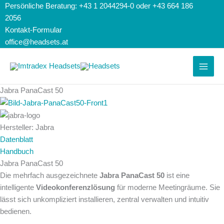
Zum
Search...
Suchen
Persönliche Beratung: +43 1 2044294-0 oder +43 664 186
Inhalt
nach:
2056
springen
Kontakt-Formular
office@headsets.at
Jabra PanaCast 50
Hersteller: Jabra
Datenblatt
Handbuch
Jabra PanaCast 50
Die mehrfach ausgezeichnete
Jabra PanaCast 50
ist eine
intelligente
Videokonferenzlösung
für moderne Meetingräume. Sie
lässt sich unkompliziert installieren, zentral verwalten und intuitiv
bedienen.