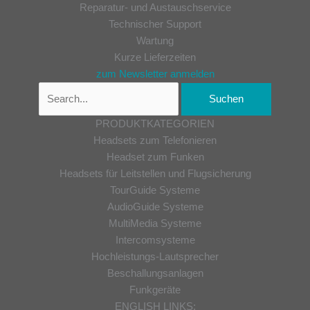
Reparatur- und Austauschservice
Technischer Support
Wartung
Kurze Lieferzeiten
zum Newsletter anmelden
PRODUKTKATEGORIEN
Headsets zum Telefonieren
Headset zum Funken
Headsets für Leitstellen und Flugsicherung
TourGuide Systeme
AudioGuide Systeme
MultiMedia Systeme
Intercomsysteme
Hochleistungs-Lautsprecher
Beschallungsanlagen
Funkgeräte
ENGLISH LINKS: