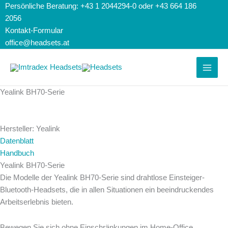
Zum
Search...
Suchen
Persönliche Beratung: +43 1 2044294-0 oder +43 664 186
Inhalt
nach:
2056
springen
Kontakt-Formular
office@headsets.at
Yealink BH70-Serie
Hersteller: Yealink
Datenblatt
Handbuch
Yealink BH70-Serie
Die Modelle der Yealink BH70-Serie sind drahtlose Einsteiger-
Bluetooth-Headsets, die in allen Situationen ein beeindruckendes
Arbeitserlebnis bieten.
Bewegen Sie sich ohne Einschränkungen im Home-Office,