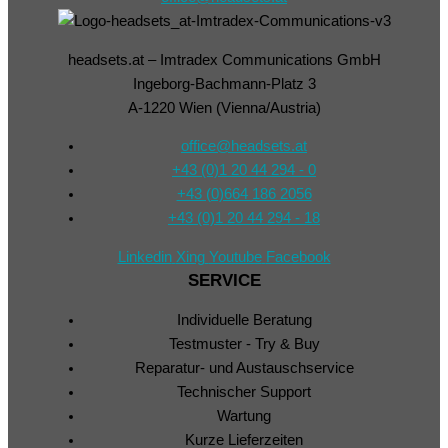
headsets.at – Imtradex Communications GmbH
Ingeborg-Bachmann-Platz 3
A-1220 Wien (Vienna/Austria)
office@headsets.at
+43 (0)1 20 44 294 - 0
+43 (0)664 186 2056
+43 (0)1 20 44 294 - 18
Linkedin
Xing
Youtube
Facebook
SERVICE
Individuelle Beratung
Testmuster - Try & Buy
Reparatur- und Austauschservice
Technischer Support
Wartung
Kurze Lieferzeiten