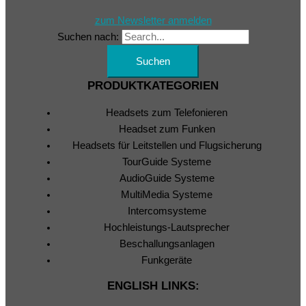
zum Newsletter anmelden
Suchen nach:
PRODUKTKATEGORIEN
Headsets zum Telefonieren
Headset zum Funken
Headsets für Leitstellen und Flugsicherung
TourGuide Systeme
AudioGuide Systeme
MultiMedia Systeme
Intercomsysteme
Hochleistungs-Lautsprecher
Beschallungsanlagen
Funkgeräte
ENGLISH LINKS: