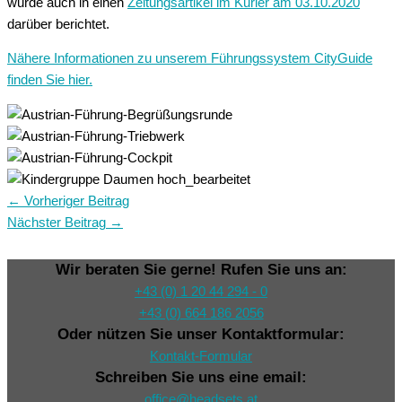
wurde auch in einen
Zeitungsartikel im Kurier am 03.10.2020
darüber berichtet.
Nähere Informationen zu unserem Führungssystem CityGuide
finden Sie hier.
←
Vorheriger Beitrag
Nächster Beitrag
→
Wir beraten Sie gerne! Rufen Sie uns an:
+43 (0) 1 20 44 294 - 0
+43 (0) 664 186 2056
Oder nützen Sie unser Kontaktformular:
Kontakt-Formular
Schreiben Sie uns eine email:
office@headsets.at